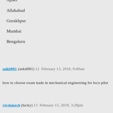
Allahabad
Gorakhpur
Mumbai
Bengaluru
ankit081
(ankit081)
12
February 13, 2018, 9:49am
how to choose exam trade in mechanical engineering for loco pilot
vivekmech
(lucky)
13
February 15, 2018, 3:28pm