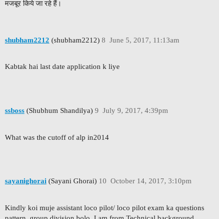
मजबूर किये जा रहे हैं।
shubham2212
(shubham2212)
8
June 5, 2017, 11:13am
Kabtak hai last date application k liye
ssboss
(Shubhum Shandilya)
9
July 9, 2017, 4:39pm
What was the cutoff of alp in2014
sayanighorai
(Sayani Ghorai)
10
October 14, 2017, 3:10pm
Kindly koi muje assistant loco pilot/ loco pilot exam ka questions
pattern, group division bolo. I am from Technical background