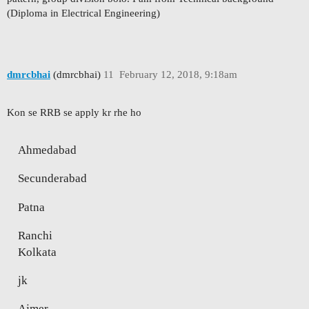
(Diploma in Electrical Engineering)
dmrcbhai
(dmrcbhai)
11
February 12, 2018, 9:18am
Kon se RRB se apply kr rhe ho
Ahmedabad
Secunderabad
Patna
Ranchi
Kolkata
jk
Ajmer