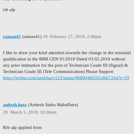
rrb alp
raman41
(raman41)
19
February 27, 2018, 2:08pm
I like to draw your kind attention towards the change in the essential
qualification in the RRB CEN 01/2018 Dated 03.02.2018 without
any prior intimation for the post of Technician Grade III (Signal) &
Technician Grade III (Tele Communication) Please Support
https://twitter.com/anubhavr123/status/968004605014667264?s=19
anitesh.kgec
(Anitesh Sinha MahaPatra)
20
March 5, 2018, 10:36am
Rrb alp applied from