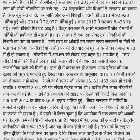
आ सकती है जब किसी ने स्पीड ब्रेक लगाया हो। 2015 में केंद्र सरकार में 15,877
लोग की सीधी नौकरियों पर रखे गए। 74 मंत्रालोयों और विभागों ने सरकार को बताया
है कि अनुसूचित जाति, जनजाति और अन्य पिछड़ी जातियों की 2013 में 92,928
भर्तियां हुई थीं। 2014 में 72,077 भर्तियां हुईं। मगर 2015 में घटकर 8,436 रह
गईं। नब्बे फीसदी गिरावट आई है। केंद्र सरकार ने अपने मंत्रालयों और विभागों में
भर्तियों की हकीकत तो बता दी है। इससे कम से कम एक सेक्टर में नौकरियों की
स्थिति का पता तो चलता है। इसी तरह के आंकड़ें हम तमाम राज्य सरकारों से मिलें तो
पता चल सकेगा कि नौकरियां न होने पर भी रोज़गार का मुद्दा न बनने का कमाल भारत
में ही हो सकता है। नौकरियों में आरक्षण को लेकर यहां बहस है। मारपीट है। मगर
नौकरियां ही नहीं हैं इसे लेकर कोई चिंता नहीं। ऐसी शानदार जवानी भारत के
राजनीतिक दलों को मिली है। हाल ही में कस्बा पर ही टाइम्स आफ इंडिया की एक
ख़बर की चतुराई पकड़ते हुए लिखा था। अखबार के अनुसार 2015-18 के बीच रेलवे
का मैनपावर नहीं बढ़ेगा। रेलवे के मैनपावर की संख्या 13, 31, 433 लाख ही रहेगी।
जबकि 1 जनवरी 2014 को यह संख्या पंद्रह लाख थी। करीब तीन लाख नौकरियां
कम कर दी गई हैं। सातवें वेतन आयोग की साइट पर रेलवे की रिपोर्ट मिल जाएगी।
2006 से 2014 के बीच 90,629 हज़ार भर्तियां हुईं। केंद्र सरकार में भर्तियों के
मामले में यूपीए का दस साल का रिकार्ड बहुत ख़राब है। अब जो नए आंकड़े आ रहे हैं
वो उससे भी ख़राब है। मै पहले भी लिख चुका हूं कि अमरीका में एक लाख की आबादी
पर केंद्रीय कर्मचारियों की संख्या 668 है। भारत में एक लाख की आबादी पर केंद्रीय
कर्मचारियों की संख्या 138 है और यह भी कम होती जा रही है। 30 मार्च के टाइम्स
ऑफ़ इंडिया के पहले पन्ने पर ख़बर है कि पिछले साल अप्रैल से लेकर सितंबर को