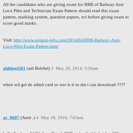
All the candidates who are giving exam for RRB of R
ailway Asst
Loco Pilot and Technician Exam Pattern
should read this exam
pattern, marking system, question papers, ect before giving exam to
score good marks.
Visit:
http://www.gujarat-jobs.com/2014/04/RRB-Railway-Asst-
Loco-Pilot-Exam-Pattern.html
abhijeet501
(adi BobSel)
3
May 28, 2014, 5:56am
when wil get de admit card or wer is it so dat i can download ????
ar_0607
(Amit .)
4
May 18, 2016, 7:03am