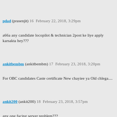
pdad
(prasenjit)
16
February 22, 2018, 3:29pm
a66a any candidate locopilot & technician 2post ke liye apply
karsakta hey???
ankitbembm
(ankitbembm)
17
February 23, 2018, 3:20pm
For OBC candidates Caste certificate New chayiee ya Old chlega....
ankit200
(ankit200)
18
February 23, 2018, 3:57pm
any one facing server problem???