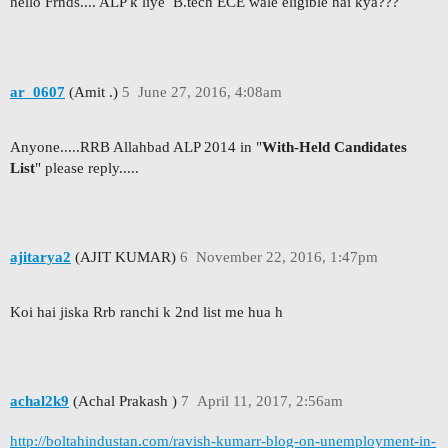
hello Frnds.... ALP k liye B.tech ECE wale eligible hai kya???
ar_0607
(Amit .)
5
June 27, 2016, 4:08am
Anyone.....RRB Allahbad ALP 2014 in "
With-Held Candidates
List
" please reply.....
ajitarya2
(AJIT KUMAR)
6
November 22, 2016, 1:47pm
Koi hai jiska Rrb ranchi k 2nd list me hua h
achal2k9
(Achal Prakash )
7
April 11, 2017, 2:56am
http://boltahindustan.com/ravish-kumarr-blog-on-unemployment-in-