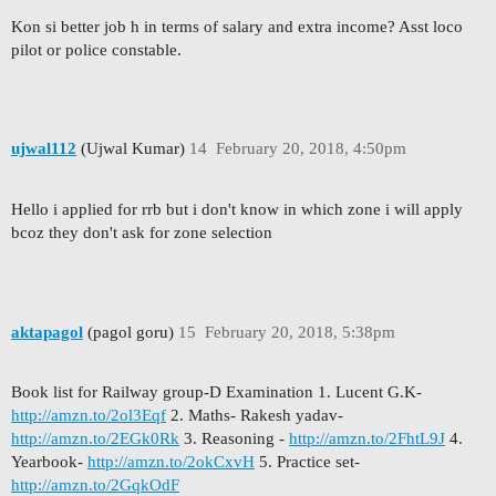
Kon si better job h in terms of salary and extra income? Asst loco
pilot or police constable.
ujwal112
(Ujwal Kumar)
14
February 20, 2018, 4:50pm
Hello i applied for rrb but i don't know in which zone i will apply
bcoz they don't ask for zone selection
aktapagol
(pagol goru)
15
February 20, 2018, 5:38pm
Book list for Railway group-D Examination 1. Lucent G.K-
http://amzn.to/2ol3Eqf
2. Maths- Rakesh yadav-
http://amzn.to/2EGk0Rk
3. Reasoning -
http://amzn.to/2FhtL9J
4.
Yearbook-
http://amzn.to/2okCxvH
5. Practice set-
http://amzn.to/2GqkOdF