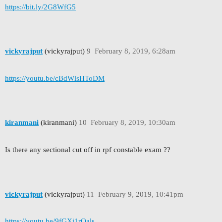
https://bit.ly/2G8WfG5
vickyrajput
(vickyrajput)
9
February 8, 2019, 6:28am
https://youtu.be/cBdWlsHToDM
kiranmani
(kiranmani)
10
February 8, 2019, 10:30am
Is there any sectional cut off in rpf constable exam ??
vickyrajput
(vickyrajput)
11
February 9, 2019, 10:41pm
https://youtu.be/9fGXi1rOals