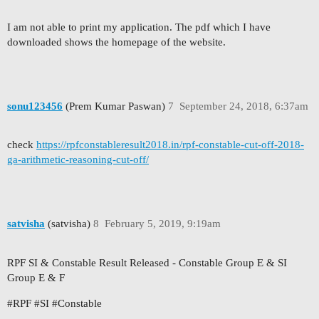
I am not able to print my application. The pdf which I have
downloaded shows the homepage of the website.
sonu123456
(Prem Kumar Paswan)
7
September 24, 2018, 6:37am
check
https://rpfconstableresult2018.in/rpf-constable-cut-off-2018-
ga-arithmetic-reasoning-cut-off/
satvisha
(satvisha)
8
February 5, 2019, 9:19am
RPF SI & Constable Result Released - Constable Group E & SI
Group E & F
#RPF #SI #Constable