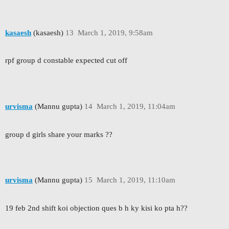
kasaesh
(kasaesh)
13
March 1, 2019, 9:58am
rpf group d constable expected cut off
urvisma
(Mannu gupta)
14
March 1, 2019, 11:04am
group d girls share your marks ??
urvisma
(Mannu gupta)
15
March 1, 2019, 11:10am
19 feb 2nd shift koi objection ques b h ky kisi ko pta h??