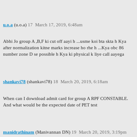
u.o.a
(u.o.a)
17
March 17, 2019, 6:48am
Abhi Jo group A ,B,F ki cut off aayi h ...usme koi bta skta h Kya
after normalization kitne marks increase ho rhe h ...Kya obc 86
number zone D se possible h Kya ki physical k liye call aayega
shankavi78
(shankavi78)
18
March 20, 2019, 6:18am
When can I download admit card for group A RPF CONSTABLE.
And what would be the expected date of PET test
manidrathinam
(Manivannan DN)
19
March 20, 2019, 3:19pm