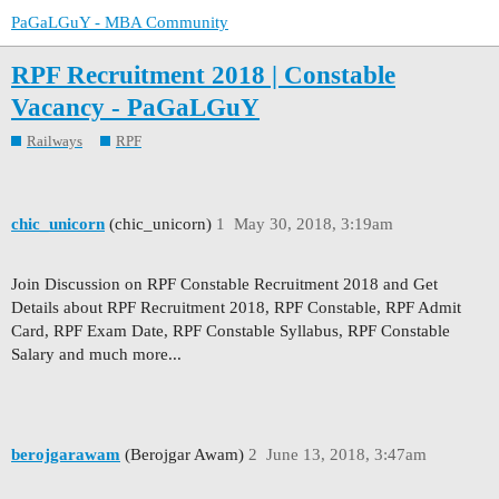
PaGaLGuY - MBA Community
RPF Recruitment 2018 | Constable
Vacancy - PaGaLGuY
Railways
RPF
chic_unicorn
(chic_unicorn)
1
May 30, 2018, 3:19am
Join Discussion on RPF Constable Recruitment 2018 and Get
Details about RPF Recruitment 2018, RPF Constable, RPF Admit
Card, RPF Exam Date, RPF Constable Syllabus, RPF Constable
Salary and much more...
berojgarawam
(Berojgar Awam)
2
June 13, 2018, 3:47am