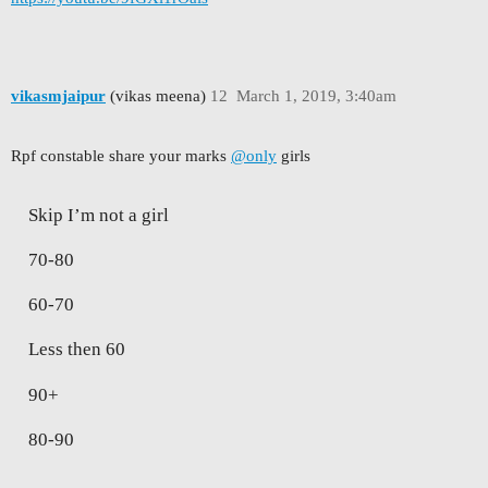
vikasmjaipur
(vikas meena)
12
March 1, 2019, 3:40am
Rpf constable share your marks
@only
girls
Skip I’m not a girl
70-80
60-70
Less then 60
90+
80-90