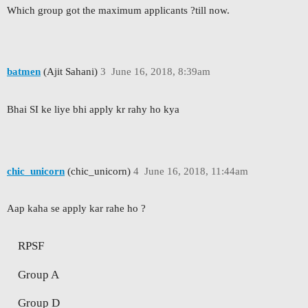
Which group got the maximum applicants ?till now.
batmen
(Ajit Sahani)
3
June 16, 2018, 8:39am
Bhai SI ke liye bhi apply kr rahy ho kya
chic_unicorn
(chic_unicorn)
4
June 16, 2018, 11:44am
Aap kaha se apply kar rahe ho ?
RPSF
Group A
Group D