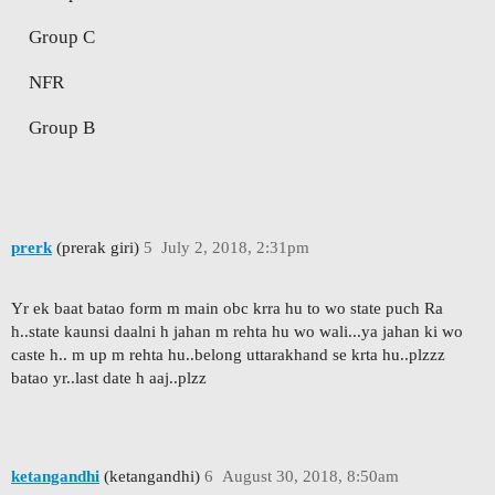
Group C
NFR
Group B
prerk
(prerak giri)
5
July 2, 2018, 2:31pm
Yr ek baat batao form m main obc krra hu to wo state puch Ra
h..state kaunsi daalni h jahan m rehta hu wo wali...ya jahan ki wo
caste h.. m up m rehta hu..belong uttarakhand se krta hu..plzzz
batao yr..last date h aaj..plzz
ketangandhi
(ketangandhi)
6
August 30, 2018, 8:50am