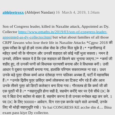
abhijeetroxx
(Abhijeet Nandan)
16
March 4, 2019, 1:34am
Son of Congress leader, killed in Naxalite attack, Appointed as Dy.
Collector
https://www.qmaths.in/2019/03/son-of-congress-leader-
appointed-as-dy-collector.html
but what about families of all those
CRPF Jawans who lose their life in Naxalite Attacks *Cgpsc 2018 की
मुख्य परीक्षा के पूर्व ही हमे राज्य लोक सेवा के टॉपर मिल चुके है।* *छत्तीसगढ़ में
महेंद्र कर्मा जी के योगदान और उनकी शहादत को कोई नहीं भुला सकता। नमन है
उनको, लेकिन सवाल ये है कि एक शहादत को कितने बार भुनाया जाएगा.?* *कर्मा जी
शहीद हुए, तो उनकी पत्नी को विधायक प्रत्याशी बनाया और वे विधायक बनी। उसी
आधार पे दुबारा प्रत्याशी बनाया गया, हालांकि परिणाम सकारात्मक ना रहा। उधर
उनके बड़े पुत्र दीपक कर्मा आज दंतेवाड़ा नगर पालिका अध्यक्ष हैं, पार्टी में महासचिव
हैं।* *उनके द्वितीय पुत्र छविंद्र कर्मा लोकसभा का टिकट माँग रहे हैं और आज
उनके तीसरे पुत्र को डिप्टी कलेक्टर बना दिया गया। गौरतलब हो कि कर्मा जी की
एक पुत्री भी है।* *सहानुभूति होना सही है, सहयोग करीऐ यार पर ऐसे सीधे DC के
पद पे बिठा देना बर्दाश्त से बाहर है. सहयोग करना है तो उनका मनोबल बढ़ा कर करे. 1
पद DC के लिए 90000+ आवेदन. दिन रात एक करके पढने वाले अभ्यर्थी, उनके
लिए भी थोड़ी सहानुभूति रखे। Ye hai CONGRESS KE acche din d.... Bina
exam pass kiye Dy collector.